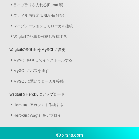
ライブラリを入れる(Puput等)
ファイル内設定(URLや日付等)
マイグレーションしてローカル接続
Wagtailで記事を作成し投稿する
WagtailのSQLiteをMySQLに変更
MySQLをDLしてインストールする
MySQLにパスを通す
MySQLに繋いでローカル接続
WagtailをHerokuにアップロード
Herokuにアカウント作成する
HerokuにWagtailをデプロイ
xrsns.com